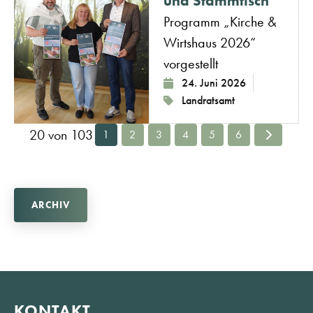
und Stammtisch
Programm „Kirche &
Wirtshaus 2026“
vorgestellt
24. Juni 2026
Landratsamt
20 von 103
1
2
3
4
5
6
ARCHIV
KONTAKT