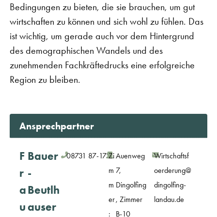
Bedingungen zu bieten, die sie brauchen, um gut
wirtschaften zu können und sich wohl zu fühlen. Das
ist wichtig, um gerade auch vor dem Hintergrund
des demographischen Wandels und des
zunehmenden Fachkräftedrucks eine erfolgreiche
Region zu bleiben.
Ansprechpartner
F
Bauer
08731 87-173
Zi
Auenweg
Wirtschaftsf
m
7,
oerderung@
r
-
m
Dingolfing
dingolfing-
a
Beutlh
er
, Zimmer
landau.de
u
auser
:
B-10