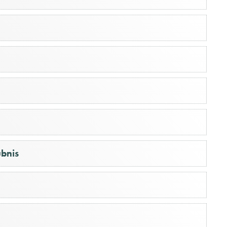
ubnis