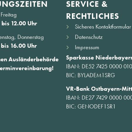
NGS­ZEITEN
SERVICE &
Freitag
RECHTLICHES
 bis 12.00 Uhr
Sicheres Kontaktformular
Datenschutz
enstag, Donnerstag
 bis 16.00 Uhr
Impressum
Sparkasse Niederbayern
hen Ausländerbehörde
IBAN: DE52 7425 0000 01
Terminvereinbarung!
BIC: BYLADEM1SRG
VR-Bank Ostbayern-Mit
IBAN: DE27 7429 0000 00
BIC: GENODEF1SR1