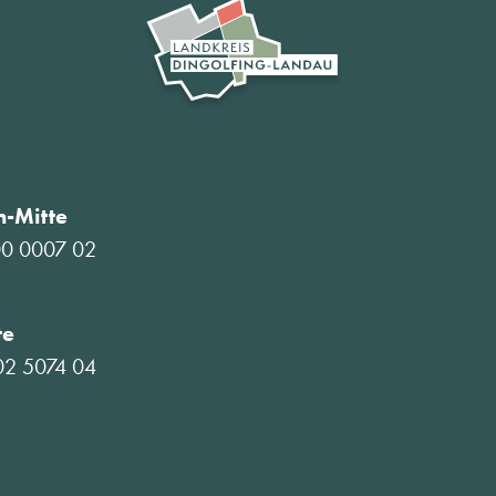
-Mitte
00 0007 02
te
02 5074 04