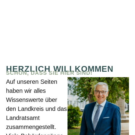
HERZLICH WILLKOMMEN
SCHÖN, DASS SIE HIER SIND!
Auf unseren Seiten
haben wir alles
Wissenswerte über
den Landkreis und das
Landratsamt
zusammengestellt.