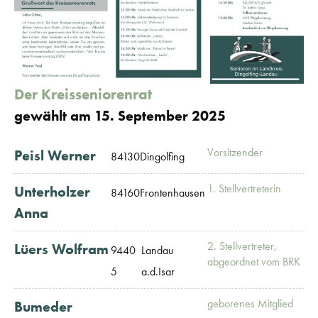
Der Kreisseniorenrat
gewählt am 15. September 2025
Vorsitzender
Peisl Werner
84130
Dingolfing
1. Stellvertreterin
Unterholzer
84160
Frontenhausen
Anna
2. Stellvertreter,
Lüers Wolfram
9440
Landau
abgeordnet vom BRK
5
a.d.Isar
geborenes Mitglied
Bumeder