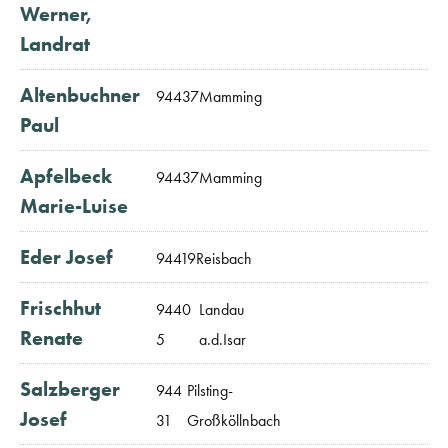
Werner,
Landrat
Altenbuchner
94437
Mamming
Paul
Apfelbeck
94437
Mamming
Marie-Luise
Eder Josef
94419
Reisbach
Frischhut
9440
Landau
Renate
5
a.d.Isar
Salzberger
944
Pilsting-
Josef
31
Großköllnbach