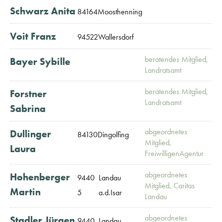
Schwarz Anita
84164
Moosthenning
Voit Franz
94522
Wallersdorf
beratendes Mitglied,
Bayer Sybille
Landratsamt
beratendes Mitglied,
Forstner
Landratsamt
Sabrina
abgeordnetes
Dullinger
84130
Dingolfing
Mitglied,
Laura
FreiwilligenAgentur
abgeordnetes
Hohenberger
9440
Landau
Mitglied, Caritas
Martin
5
a.d.Isar
Landau
abgeordnetes
Stadler Jürgen
9440
Landau