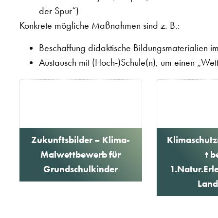
der Spur“)
Konkrete mögliche Maßnahmen sind z. B.:
Beschaffung didaktische Bildungsmaterialien i
Austausch mit (Hoch-)Schule(n), um einen „We
Zukunftsbilder – Klima-
Klimaschut
Malwettbewerb für
t b
Grundschulkinder
1.Natur.Erle
Land