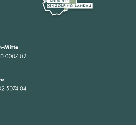
-Mitte
00 0007 02
te
02 5074 04