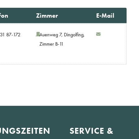
fon
Zimmer
E-Mail
31 87-172
Auenweg 7, Dingolfing,
Zimmer B-11
NGS­ZEITEN
SERVICE &