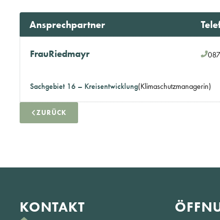
Ansprechpartner
Tele
Frau
Riedmayr
087
Sachgebiet 16 – Kreisentwicklung
(Klimaschutzmanagerin)
ZURÜCK
KONTAKT
ÖFFNU