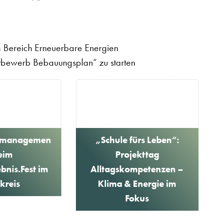
m Bereich Erneuerbare Energien
ttbewerb Bebauungsplan“ zu starten
zmanagemen
„Schule fürs Leben“:
eim
Projekttag
bnis.Fest im
Alltagskompetenzen –
kreis
Klima & Energie im
Fokus