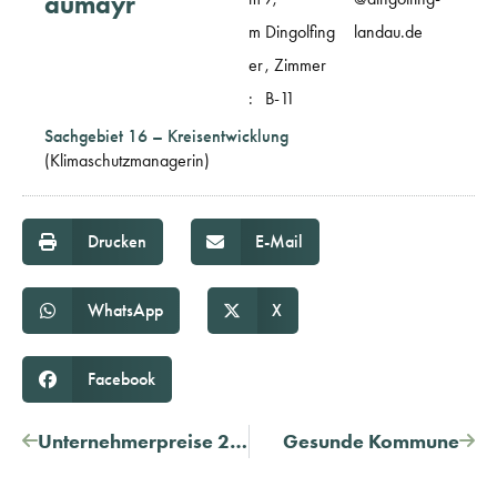
au
mayr
m
Dingolfing
landau.de
er
, Zimmer
:
B-11
Sachgebiet 16 – Kreisentwicklung
(Klimaschutzmanagerin)
Drucken
E-Mail
WhatsApp
X
Facebook
Unternehmerpreise 2025: Auszeichnungen für Vorreiter der regionalen Wirtschaft
Gesunde Kommune