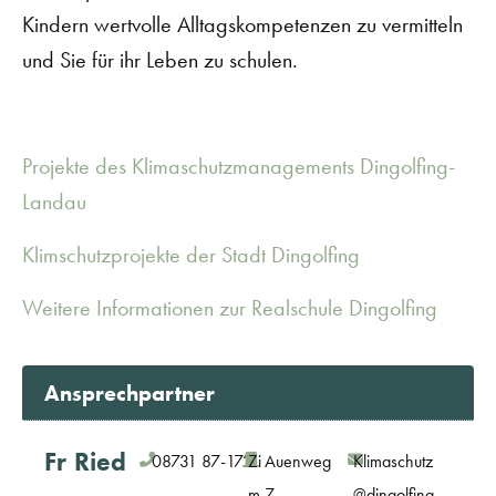
Kindern wertvolle Alltagskompetenzen zu vermitteln
und Sie für ihr Leben zu schulen.
Projekte des Klimaschutzmanagements Dingolfing-
Landau
Klimschutzprojekte der Stadt Dingolfing
Weitere Informationen zur Realschule Dingolfing
Ansprechpartner
Fr
Ried
08731 87-172
Zi
Auenweg
Klimaschutz
m
7,
@dingolfing-