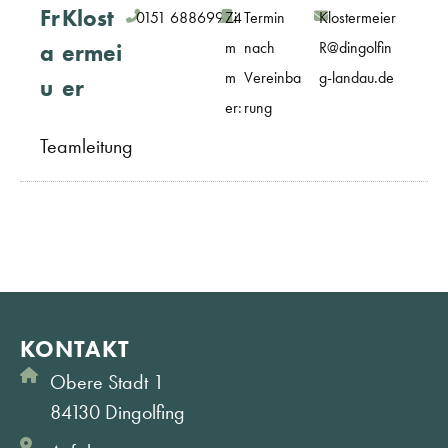
Fr
Klost
0151 68869964
Zi
Termin
Klostermeier
m
nach
R@dingolfin
a
ermei
m
Vereinba
g-landau.de
u
er
er:
rung
Teamleitung
KONTAKT
Obere Stadt 1
84130 Dingolfing