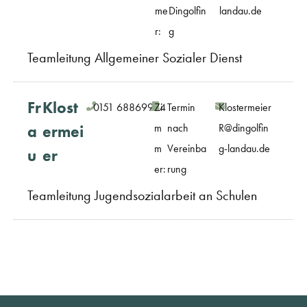
me
Dingolfin
landau.de
r:
g
Teamleitung Allgemeiner Sozialer Dienst
Fr
Klost
0151 68869964
Zi
Termin
Klostermeier
m
nach
R@dingolfin
a
ermei
m
Vereinba
g-landau.de
u
er
er:
rung
Teamleitung Jugendsozialarbeit an Schulen