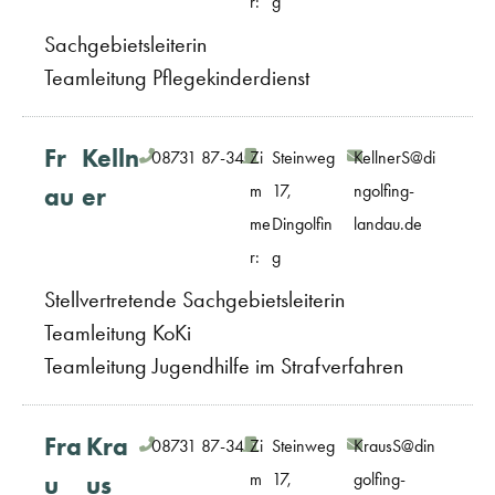
r:
g
Sachgebietsleiterin
Teamleitung Pflegekinderdienst
Fr
Kelln
08731 87-340
Zi
Steinweg
KellnerS@di
m
17,
ngolfing-
au
er
me
Dingolfin
landau.de
r:
g
Stellvertretende Sachgebietsleiterin
Teamleitung KoKi
Teamleitung Jugendhilfe im Strafverfahren
Fra
Kra
08731 87-346
Zi
Steinweg
KrausS@din
m
17,
golfing-
u
us