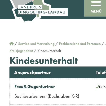
MENÜ
/
Service und Verwaltung
/
Fachbereiche und Personen
/
Kreisjugendamt
/
Kindesunterhalt
Kindesunterhalt
Ansprechpartner
Tele
Frau
R.
Gegenfurtner
087
Sachbearbeiterin (Buchstaben K-R)