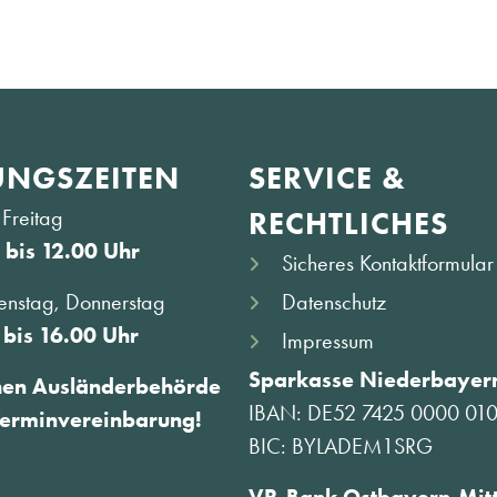
NGS­ZEITEN
SERVICE &
Freitag
RECHTLICHES
 bis 12.00 Uhr
Sicheres Kontaktformular
Datenschutz
enstag, Donnerstag
 bis 16.00 Uhr
Impressum
Sparkasse Niederbayern
hen Ausländerbehörde
IBAN: DE52 7425 0000 01
Terminvereinbarung!
BIC: BYLADEM1SRG
VR-Bank Ostbayern-Mit