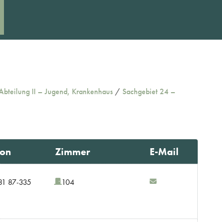
Abteilung II – Jugend, Krankenhaus
/
Sachgebiet 24 –
fon
Zimmer
E-Mail
31 87-335
104