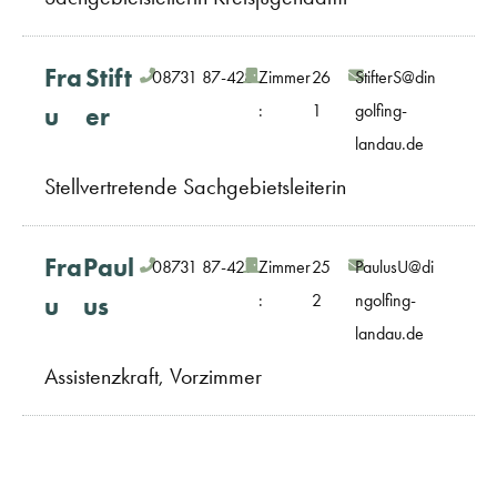
Fra
Stift
08731 87-428
Zimmer
26
StifterS@din
:
1
golfing-
u
er
landau.de
Stellvertretende Sachgebietsleiterin
Fra
Paul
08731 87-421
Zimmer
25
PaulusU@di
:
2
ngolfing-
u
us
landau.de
Assistenzkraft, Vorzimmer