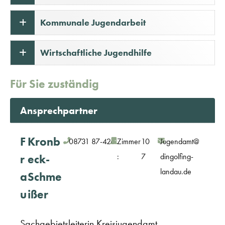
Kommunale Jugendarbeit
Wirtschaftliche Jugendhilfe
Für Sie zuständig
Ansprechpartner
F
Kronb
08731 87-426
Zimmer
10
Jugendamt@
:
7
dingolfing-
r
eck-
landau.de
a
Schme
u
ißer
Sachgebietsleiterin Kreisjugendamt