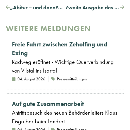
„Abitur – und dann?“ – Orientierung für die Zukunft
Zweite Ausgabe des Ausbildungskompasses erscheint im neuen Schuljahr – digitale Nutzung wächst weiter
WEITERE MELDUNGEN
Freie Fahrt zwischen Zeholfing und
Exing
Radweg eröffnet - Wichtige Querverbindung
von Vilstal ins Isartal
04. August 2026
Pressemitteilungen
Auf gute Zusammenarbeit
Antrittsbesuch des neuen Behördenleiters Klaus
Eisgruber beim Landrat
04. August 2026
Pressemitteilungen