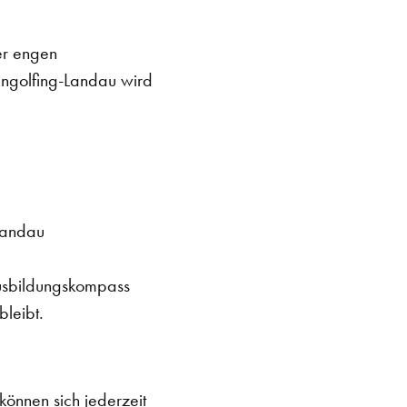
er engen
ingolfing-Landau wird
Landau
usbildungskompass
bleibt.
önnen sich jederzeit