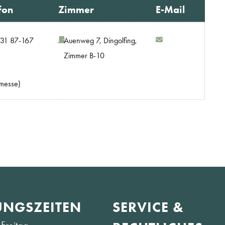
fon
Zimmer
E-Mail
31 87-167
Auenweg 7, Dingolfing,
Zimmer B-10
smesse)
NGS­ZEITEN
SERVICE &
Freitag