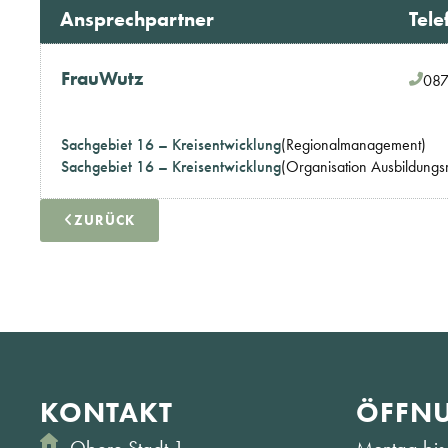
Ansprechpartner
Tele
Frau
Wutz
087
Sachgebiet 16 – Kreisentwicklung
(Regionalmanagement)
Sachgebiet 16 – Kreisentwicklung
(Organisation Ausbildung
ZURÜCK
KONTAKT
ÖFFNU
Obere Stadt 1
Montag bis 