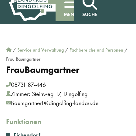
MENÜ
SUCHE
/
Service und Verwaltung
/
Fachbereiche und Personen
/
Frau Baumgartner
Frau
Baumgartner
08731 87-446
Zimmer: Steinweg 17, Dingolfing
BaumgartnerL@dingolfing-landau.de
Funktionen
Eichendorf