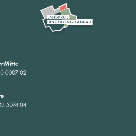
-Mitte
00 0007 02
te
02 5074 04