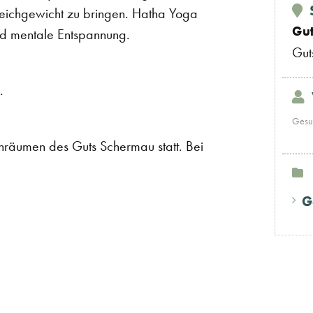
leichgewicht zu bringen. Hatha Yoga
Gu
 und mentale Entspannung.
Gut
.
Gesu
enräumen des Guts Schermau statt. Bei
G