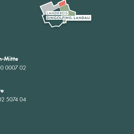
-Mitte
00 0007 02
te
02 5074 04