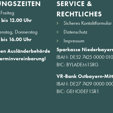
NGS­ZEITEN
SERVICE &
Freitag
RECHTLICHES
 bis 12.00 Uhr
Sicheres Kontaktformular
Datenschutz
enstag, Donnerstag
 bis 16.00 Uhr
Impressum
Sparkasse Niederbayern
hen Ausländerbehörde
IBAN: DE52 7425 0000 01
Terminvereinbarung!
BIC: BYLADEM1SRG
VR-Bank Ostbayern-Mit
IBAN: DE27 7429 0000 00
BIC: GENODEF1SR1