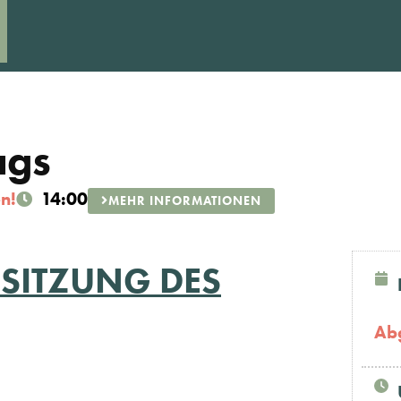
ags
n!
14:00
MEHR INFORMATIONEN
 SITZUNG DES
Ab