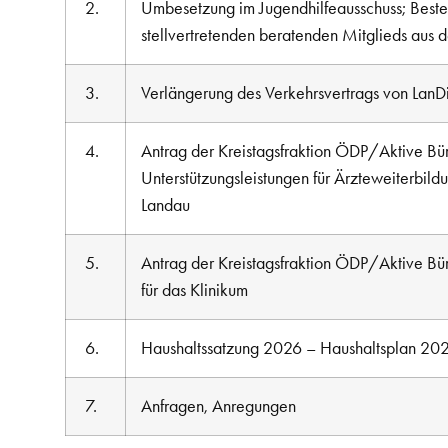
2.
Umbesetzung im Jugendhilfeausschuss; Beste
stellvertretenden beratenden Mitglieds aus d
3.
Verlängerung des Verkehrsvertrags von LanDi
4.
Antrag der Kreistagsfraktion ÖDP/Aktive B
Unterstützungsleistungen für Ärzteweiterbild
Landau
5.
Antrag der Kreistagsfraktion ÖDP/Aktive B
für das Klinikum
6.
Haushaltssatzung 2026 – Haushaltsplan 20
7.
Anfragen, Anregungen