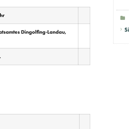
hr
S
ratsamtes Dingolfing-Landau,
.