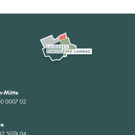
-Mitte
00 0007 02
te
02 5074 04