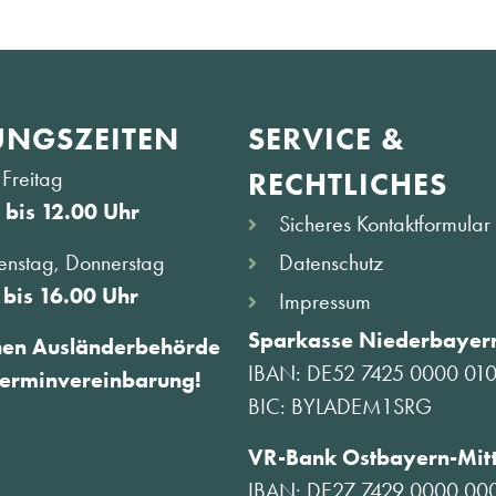
NGS­ZEITEN
SERVICE &
Freitag
RECHTLICHES
 bis 12.00 Uhr
Sicheres Kontaktformular
Datenschutz
enstag, Donnerstag
 bis 16.00 Uhr
Impressum
Sparkasse Niederbayern
hen Ausländerbehörde
IBAN: DE52 7425 0000 01
Terminvereinbarung!
BIC: BYLADEM1SRG
VR-Bank Ostbayern-Mit
IBAN: DE27 7429 0000 00