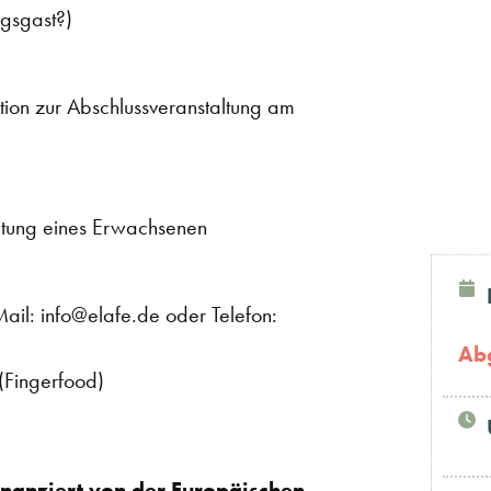
ngsgast?)
ion zur Abschlussveranstaltung am
itung eines Erwachsenen
ail: info@elafe.de oder Telefon:
Ab
(Fingerfood)
inanziert von der Europäischen