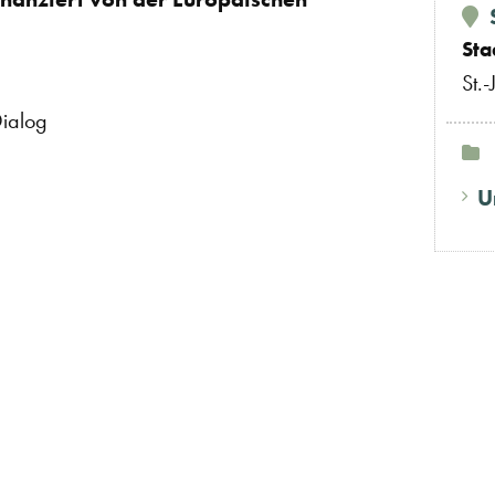
Sta
St.
Dialog
U