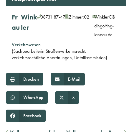
Fr
Wink
08731 87-479
Zimmer:
02
WinklerC@
dingolfing-
au
ler
landau.de
Verkehrswesen
(Sachbearbeiterin Straßenverkehrsrecht,
verkehrsrechtliche Anordnungen, Unfallkommission)
Drucken
E-Mail
WhatsApp
X
Facebook