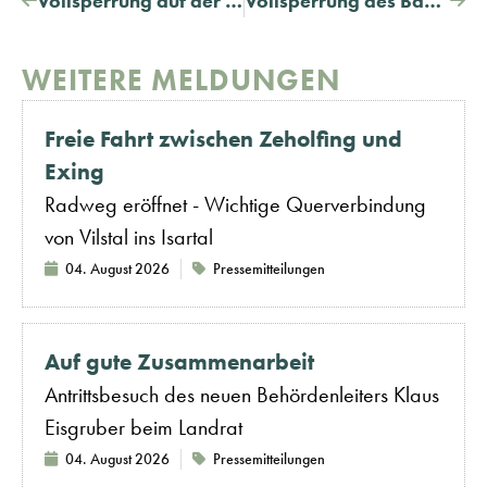
Vollsperrung auf der Kreisstraße DGF 16 in Dingolfing
Vollsperrung des Bahnübergangs in Rothhaus, Kreisstraße DGF 4, von 25. bis 30.06.2026
WEITERE MELDUNGEN
Freie Fahrt zwischen Zeholfing und
Exing
Radweg eröffnet - Wichtige Querverbindung
von Vilstal ins Isartal
04. August 2026
Pressemitteilungen
Auf gute Zusammenarbeit
Antrittsbesuch des neuen Behördenleiters Klaus
Eisgruber beim Landrat
04. August 2026
Pressemitteilungen