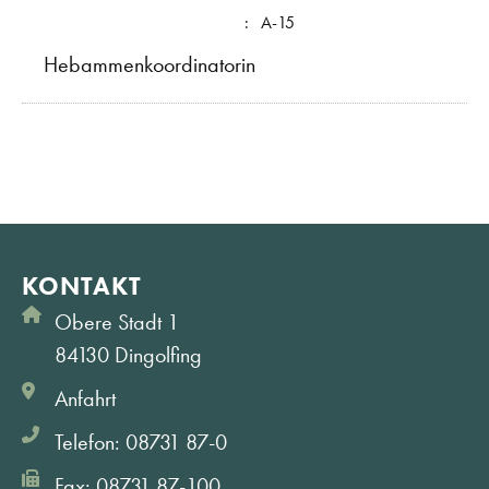
:
A-15
Hebammenkoordinatorin
KONTAKT
Obere Stadt 1
84130 Dingolfing
Anfahrt
Telefon: 08731 87-0
Fax: 08731 87-100