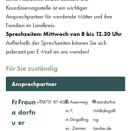
Koordinierungsstelle ist ein wichtiger
Ansprechpartner für werdende Mütter und ihre
Familien im Landkreis.
Sprechzeiten:
Mittwoch von 8 bis 12.30 Uhr
Außerhalb der Sprechzeiten können Sie sich
jederzeit per E-Mail an uns wenden!
Für Sie zuständig
Ansprechpartner
Fr
Fraun
08731 87-604
Zi
Auenweg
Fraundorfne
m
7,
rM@dingolfi
a
dorfn
m
Dingolfing
ng-
u
er
er
, Zimmer
landau.de