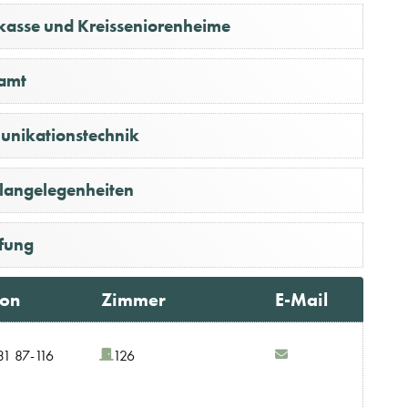
skasse und Kreisseniorenheime
samt
unikationstechnik
ulangelegenheiten
üfung
fon
Zimmer
E-Mail
31 87-116
126