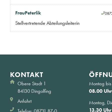
Frau
Peterlik
087
Stellvertretende Abteilungsleiterin
KONTAKT
ÖFFNU
Obere Stadt 1
Montag bis 
84130 Dingolfing
08.00 Uhr
Anfahrt
Montag, Di
13.30 Uhr
Telefon: 08731 87-0