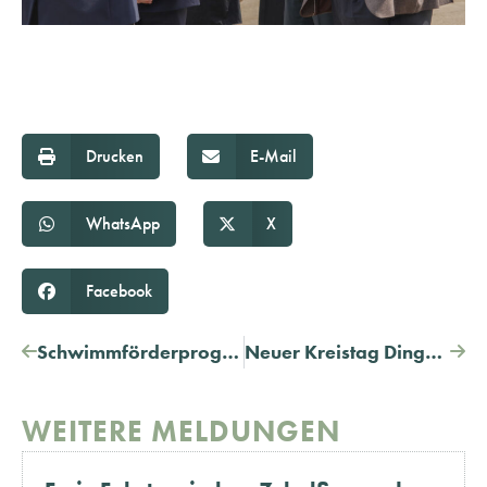
Drucken
E-Mail
WhatsApp
X
Facebook
Schwimmförderprogramm läuft demnächst aus
Neuer Kreistag Dingolfing-Landau nimmt Arbeit auf
WEITERE MELDUNGEN