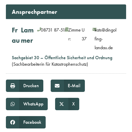
Ansprechpartner
Fr
Lam
08731 87-518
Zimme
U
kats@dingol
r:
37
fing-
au
mer
landau.de
Sachgebiet 30 – Öffentliche Sicherheit und Ordnung
(Sachbearbeiterin für Katastrophenschutz)
Drucken
E-Mail
WhatsApp
X
Facebook