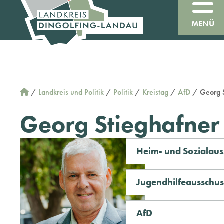
MENÜ
/
Landkreis und Politik
/
Politik
/
Kreistag
/
AfD
/
Georg 
Georg Stieghafner
Heim- und Sozialaus
Jugendhilfeausschus
AfD