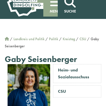
MENÜ
SUCHE
/
Landkreis und Politik
/
Politik
/
Kreistag
/
CSU
/
Gaby
Seisenberger
Gaby Seisenberger
Heim- und
Sozialausschuss
CSU