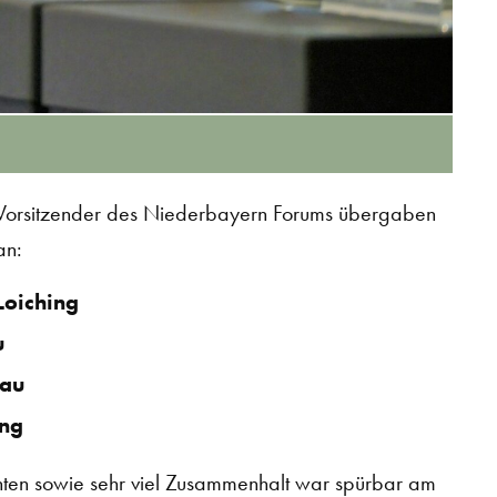
 Vorsitzender des Niederbayern Forums übergaben
an:
oiching
u
dau
ing
ten sowie sehr viel Zusammenhalt war spürbar am