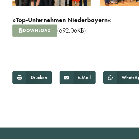
»Top-Unternehmen Niederbayern«
(692,06KB)
DOWNLOAD
Drucken
E-Mail
WhatsA