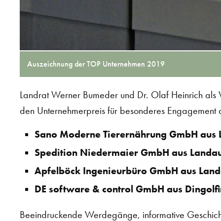
Auszeichnung der TOP Unternehmen 2019
Landrat Werner Bumeder und Dr. Olaf Heinrich als
den Unternehmerpreis für besonderes Engagement 
Sano Moderne Tierernährung GmbH aus L
Spedition Niedermaier GmbH aus Landa
Apfelböck Ingenieurbüro GmbH aus Lan
DE software & control GmbH aus Dingolf
Beeindruckende Werdegänge, informative Geschich