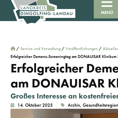
MENÜ
/
Service und Verwaltung
/
Veröffentlichungen
/
Aktuelle
Erfolgreicher Demenz-Screeningtag am DONAUISAR Klinikum
Erfolgreicher Dem
am DONAUISAR Kl
Großes Interesse an kostenfreie
14. Oktober 2025
Archiv
,
Gesundheitsregion