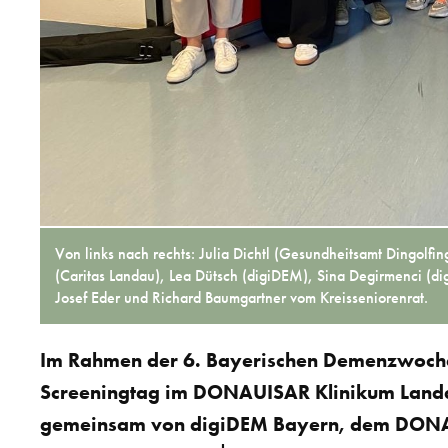
Von links nach rechts: Julia Dichtl (Gesundheitsamt Dingolfi
(Caritas Landau), Lea Dütsch (digiDEM), Sina Degirmenci (d
Josef Eder und Richard Baumgartner vom Kreisseniorenrat.
Im Rahmen der 6. Bayerischen Demenzwoche 
Screeningtag im DONAUISAR Klinikum Landau
gemeinsam von digiDEM Bayern, dem DONA