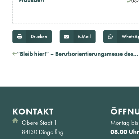
Frau
Eberl
087
Drucken
E-Mail
WhatsA
“Bleib hier!” – Berufsorientierungsmesse des Landkreises steht wieder vor der Türe
KONTAKT
ÖFFNU
Obere Stadt 1
Montag bis 
84130 Dingolfing
08.00 Uhr