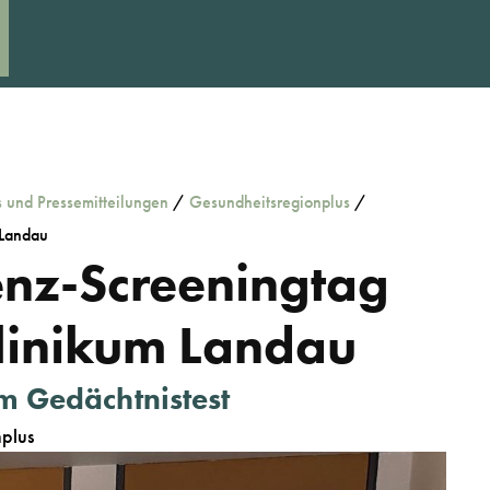
s und Pressemitteilungen
/
Gesundheitsregionplus
/
 Landau
enz-Screeningtag
inikum Landau
m Gedächtnistest
plus