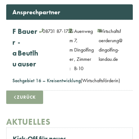
Ansprechpartner
F
Bauer
08731 87-173
Zi
Auenweg
Wirtschaftsf
m
7,
oerderung@
r
-
m
Dingolfing
dingolfing-
a
Beutlh
er
, Zimmer
landau.de
u
auser
:
B-10
Sachgebiet 16 – Kreisentwicklung
(Wirtschaftsförderin)
ZURÜCK
AKTUELLES
Kick-Off für neues