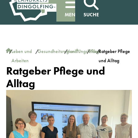
MENÜ
SUCHE
plus
/
Leben und
/
Gesundheitsregion
/
Handlungsfelder
/
Pflege
/
Ratgeber Pflege
Arbeiten
und Alltag
Ratgeber Pflege und
Alltag