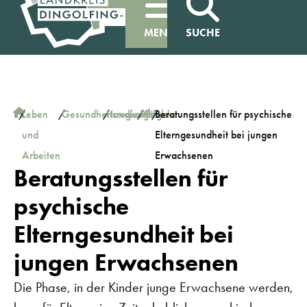
MENÜ
SUCHE
plus
/
Leben
/
Gesundheitsregion
/
Handlungsfelder
/
Pflege
/
Beratungsstellen für psychische
und
Elterngesundheit bei jungen
Arbeiten
Erwachsenen
Beratungsstellen für
psychische
Elterngesundheit bei
jungen Erwachsenen
Die Phase, in der Kinder junge Erwachsene werden,