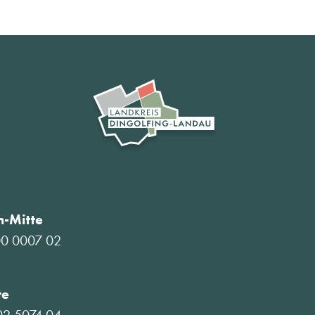
-Mitte
00 0007 02
te
02 5074 04