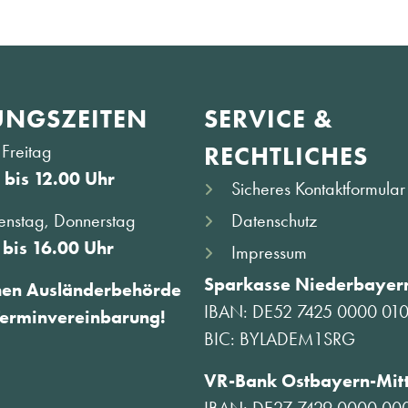
NGS­ZEITEN
SERVICE &
Freitag
RECHTLICHES
 bis 12.00 Uhr
Sicheres Kontaktformular
Datenschutz
enstag, Donnerstag
 bis 16.00 Uhr
Impressum
Sparkasse Niederbayern
hen Ausländerbehörde
IBAN: DE52 7425 0000 01
Terminvereinbarung!
BIC: BYLADEM1SRG
VR-Bank Ostbayern-Mit
IBAN: DE27 7429 0000 00