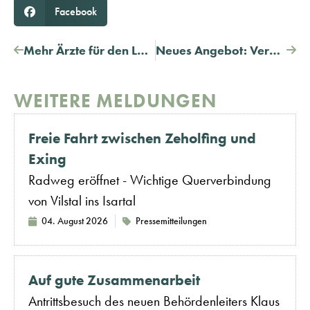
Facebook
Mehr Ärzte für den Landkreis begeistern – Auftaktveranstaltung für den Weiterbildungsverbund DONAUISAR Klinikum
Neues Angebot: Verbraucherzentrale Bayern berät Wohnungseigentümergemeinschaften zu Heizungstausch und Gebäudesanierung
WEITERE MELDUNGEN
Freie Fahrt zwischen Zeholfing und
Exing
Radweg eröffnet - Wichtige Querverbindung
von Vilstal ins Isartal
04. August 2026
Pressemitteilungen
Auf gute Zusammenarbeit
Antrittsbesuch des neuen Behördenleiters Klaus