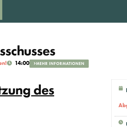
sschusses
en!
14:00
MEHR INFORMATIONEN
itzung des
Ab