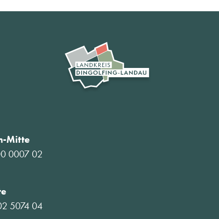
-Mitte
00 0007 02
te
02 5074 04