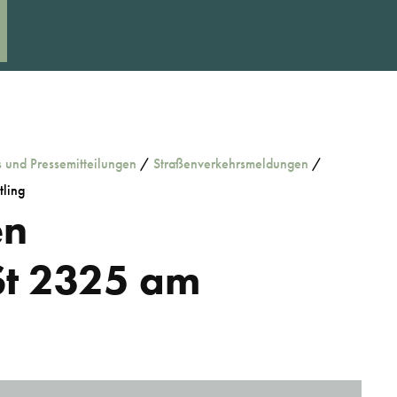
s und Pressemitteilungen
/
Straßenverkehrsmeldungen
/
tling
en
St 2325 am