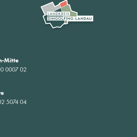
-Mitte
00 0007 02
te
02 5074 04