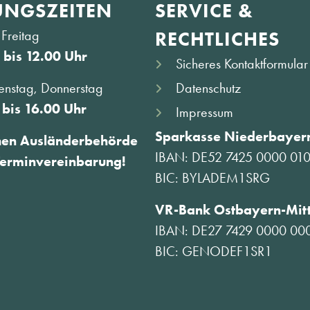
NGS­ZEITEN
SERVICE &
Freitag
RECHTLICHES
 bis 12.00 Uhr
Sicheres Kontaktformular
Datenschutz
enstag, Donnerstag
 bis 16.00 Uhr
Impressum
Sparkasse Niederbayern
hen Ausländerbehörde
IBAN: DE52 7425 0000 01
Terminvereinbarung!
BIC: BYLADEM1SRG
VR-Bank Ostbayern-Mit
IBAN: DE27 7429 0000 00
BIC: GENODEF1SR1