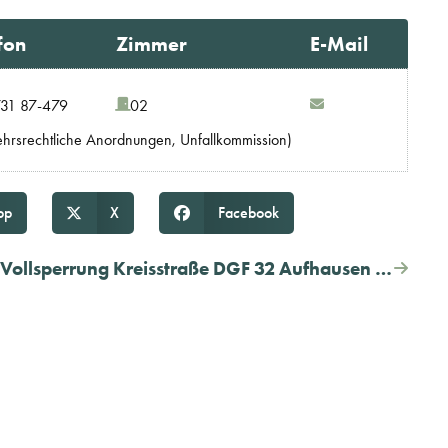
fon
Zimmer
E-Mail
31 87-479
02
ehrsrechtliche Anordnungen, Unfallkommission)
pp
X
Facebook
Vollsperrung Kreisstraße DGF 32 Aufhausen bis Reichersdorf ab Montag, 16.03.2026