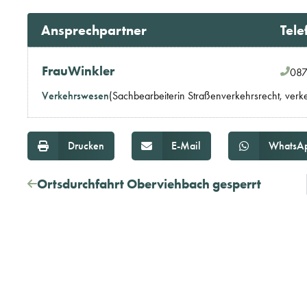
Ansprechpartner
Tele
Frau
Winkler
087
Verkehrswesen
(Sachbearbeiterin Straßenverkehrsrecht, verk
Drucken
E-Mail
WhatsA
Ortsdurchfahrt Oberviehbach gesperrt