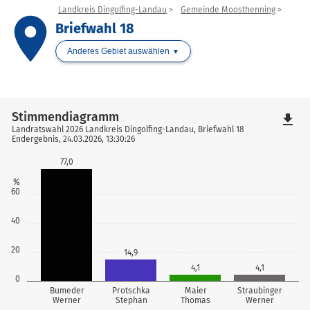
Landkreis Dingolfing-Landau
Gemeinde Moosthenning
place
Briefwahl 18
Anderes Gebiet auswählen
Stimmendiagramm
file_download
Landratswahl 2026 Landkreis Dingolfing-Landau, Briefwahl 18
Endergebnis, 24.03.2026, 13:30:26
77,0
%
60
40
20
14,9
4,1
4,1
0
Bumeder
Protschka
Maier
Straubinger
Werner
Stephan
Thomas
Werner