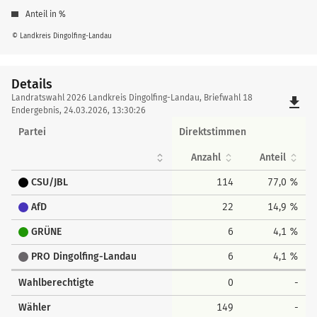
Anteil in %
© Landkreis Dingolfing-Landau
Details
Details
Landratswahl 2026 Landkreis Dingolfing-Landau, Briefwahl 18
file_download
Endergebnis, 24.03.2026, 13:30:26
Partei
Direktstimmen
Anzahl
Anteil
CSU/JBL
114
77,0 %
AfD
22
14,9 %
GRÜNE
6
4,1 %
PRO Dingolfing-Landau
6
4,1 %
Wahlberechtigte
0
-
Wähler
149
-