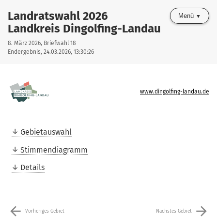
Landratswahl 2026
Menü
Landkreis Dingolfing-Landau
8. März 2026, Briefwahl 18
Endergebnis, 24.03.2026, 13:30:26
www.dingolfing-landau.de
Gebietauswahl
Stimmendiagramm
Details
arrow_back
arrow_forward
Vorheriges Gebiet
Nächstes Gebiet