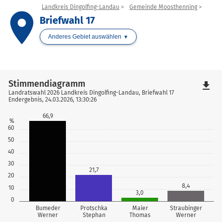
Landkreis Dingolfing-Landau
Gemeinde Moosthenning
place
Briefwahl 17
Anderes Gebiet auswählen
Stimmendiagramm
file_download
Landratswahl 2026 Landkreis Dingolfing-Landau, Briefwahl 17
Endergebnis, 24.03.2026, 13:30:26
66,9
%
60
50
40
30
21,7
20
8,4
10
3,0
0
Bumeder
Protschka
Maier
Straubinger
Werner
Stephan
Thomas
Werner