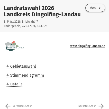
Landratswahl 2026
Menü
Landkreis Dingolfing-Landau
8. März 2026, Briefwahl 17
Endergebnis, 24.03.2026, 13:30:26
www.dingolfing-landau.de
Gebietauswahl
Stimmendiagramm
Details
arrow_back
arrow_forward
Vorheriges Gebiet
Nächstes Gebiet