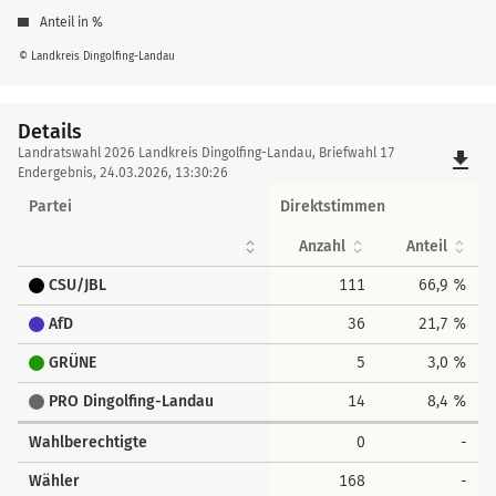
Anteil in %
© Landkreis Dingolfing-Landau
Details
Details
Landratswahl 2026 Landkreis Dingolfing-Landau, Briefwahl 17
file_download
Endergebnis, 24.03.2026, 13:30:26
Partei
Direktstimmen
Anzahl
Anteil
CSU/JBL
111
66,9 %
AfD
36
21,7 %
GRÜNE
5
3,0 %
PRO Dingolfing-Landau
14
8,4 %
Wahlberechtigte
0
-
Wähler
168
-