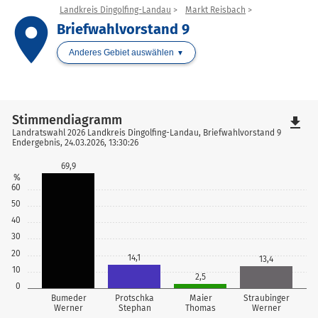
Landkreis Dingolfing-Landau
Markt Reisbach
place
Briefwahlvorstand 9
Anderes Gebiet auswählen
Stimmendiagramm
file_download
Landratswahl 2026 Landkreis Dingolfing-Landau, Briefwahlvorstand 9
Endergebnis, 24.03.2026, 13:30:26
69,9
%
60
50
40
30
20
14,1
13,4
10
2,5
0
Bumeder
Protschka
Maier
Straubinger
Werner
Stephan
Thomas
Werner