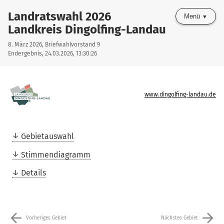
Landratswahl 2026
Menü
Landkreis Dingolfing-Landau
8. März 2026, Briefwahlvorstand 9
Endergebnis, 24.03.2026, 13:30:26
www.dingolfing-landau.de
Gebietauswahl
Stimmendiagramm
Details
arrow_back
arrow_forward
Vorheriges Gebiet
Nächstes Gebiet