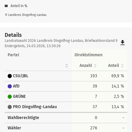
Anteil in %
© Landkreis Dingolfing-Landau
Details
Details
Landratswahl 2026 Landkreis Dingolfing-Landau, Briefwahlvorstand 9
file_download
Endergebnis, 24.03.2026, 13:30:26
Partei
Direktstimmen
Anzahl
Anteil
CSU/JBL
193
69,9 %
AfD
39
14,1 %
GRÜNE
7
2,5 %
PRO Dingolfing-Landau
37
13,4 %
Wahlberechtigte
0
-
Wähler
276
-