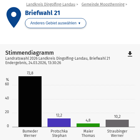
Landkreis Dingolfing-Landau
Gemeinde Moosthenning
place
Briefwahl 21
Anderes Gebiet auswählen
Stimmendiagramm
file_download
Landratswahl 2026 Landkreis Dingolfing-Landau, Briefwahl 21
Endergebnis, 24.03.2026, 13:30:26
72,8
%
60
40
20
12,2
10,2
4,8
0
Bumeder
Protschka
Maier
Straubinger
Werner
Stephan
Thomas
Werner