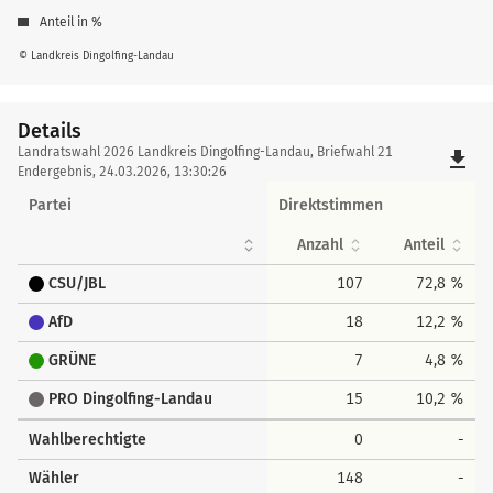
Anteil in %
© Landkreis Dingolfing-Landau
Details
Details
Landratswahl 2026 Landkreis Dingolfing-Landau, Briefwahl 21
file_download
Endergebnis, 24.03.2026, 13:30:26
Partei
Direktstimmen
Anzahl
Anteil
CSU/JBL
107
72,8 %
AfD
18
12,2 %
GRÜNE
7
4,8 %
PRO Dingolfing-Landau
15
10,2 %
Wahlberechtigte
0
-
Wähler
148
-