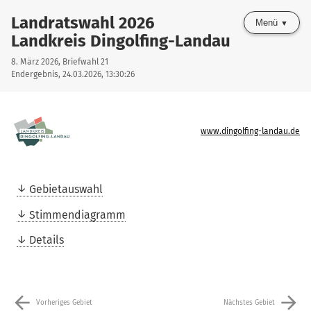
Landratswahl 2026
Menü
Landkreis Dingolfing-Landau
8. März 2026, Briefwahl 21
Endergebnis, 24.03.2026, 13:30:26
www.dingolfing-landau.de
Gebietauswahl
Stimmendiagramm
Details
arrow_back
arrow_forward
Vorheriges Gebiet
Nächstes Gebiet