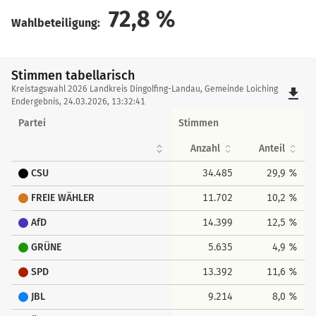
72,8
%
Wahlbeteiligung:
Stimmen tabellarisch
Stimmen
Kreistagswahl 2026 Landkreis Dingolfing-Landau, Gemeinde Loiching
file_download
tabellarisch
Endergebnis, 24.03.2026, 13:32:41
Partei
Stimmen
Anzahl
Anteil
CSU
34.485
29,9 %
FREIE WÄHLER
11.702
10,2 %
AfD
14.399
12,5 %
GRÜNE
5.635
4,9 %
SPD
13.392
11,6 %
JBL
9.214
8,0 %