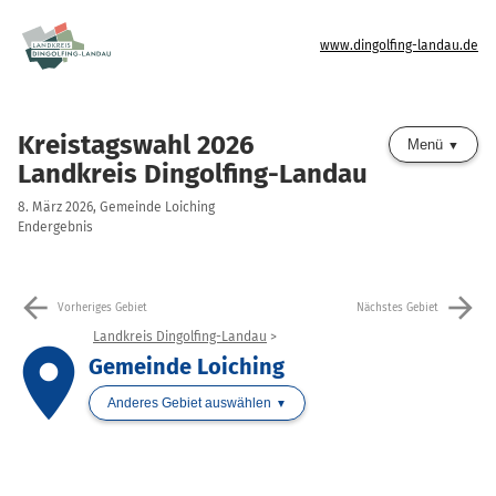
www.dingolfing-landau.de
Kreistagswahl 2026
Menü
Landkreis Dingolfing-Landau
8. März 2026, Gemeinde Loiching
Endergebnis
arrow_back
arrow_forward
Vorheriges Gebiet
Nächstes Gebiet
Landkreis Dingolfing-Landau
place
Gemeinde Loiching
Anderes Gebiet auswählen