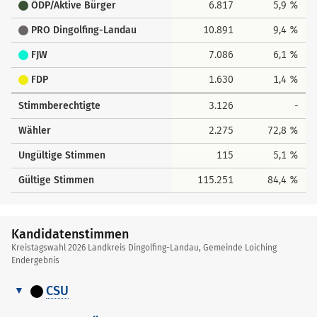
ÖDP/Aktive Bürger
6.817
5,9 %
PRO Dingolfing-Landau
10.891
9,4 %
FJW
7.086
6,1 %
FDP
1.630
1,4 %
Stimmberechtigte
3.126
-
Wähler
2.275
72,8 %
Ungültige Stimmen
115
5,1 %
Gültige Stimmen
115.251
84,4 %
Kandidatenstimmen
Kreistagswahl 2026 Landkreis Dingolfing-Landau, Gemeinde Loiching
Endergebnis
CSU
Kandidatenstimmen
Nr.
Name, Vorname
Stimmen